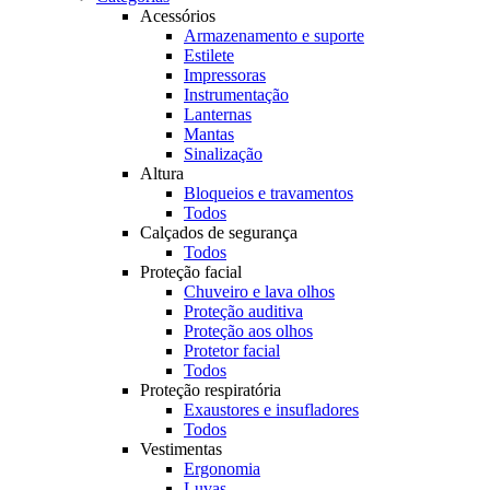
Acessórios
Armazenamento e suporte
Estilete
Impressoras
Instrumentação
Lanternas
Mantas
Sinalização
Altura
Bloqueios e travamentos
Todos
Calçados de segurança
Todos
Proteção facial
Chuveiro e lava olhos
Proteção auditiva
Proteção aos olhos
Protetor facial
Todos
Proteção respiratória
Exaustores e insufladores
Todos
Vestimentas
Ergonomia
Luvas