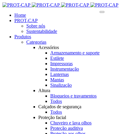
Home
PROT-CAP
Sobre nós
Sustentabilidade
Produtos
Categorias
Acessórios
Armazenamento e suporte
Estilete
Impressoras
Instrumentação
Lanternas
Mantas
Sinalização
Altura
Bloqueios e travamentos
Todos
Calçados de segurança
Todos
Proteção facial
Chuveiro e lava olhos
Proteção auditiva
Proteção aos olhos